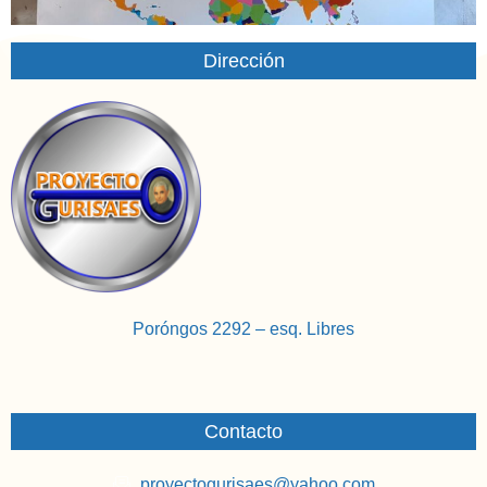
Dirección
Poróngos 2292 – esq. Libres
Contacto
proyectogurisaes@yahoo.com